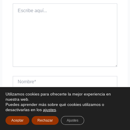
Escribe
aquí...
Nombre*
Utilizamos cookies para ofrecerte la mejor experiencia en
nuestra web.
Correo
Puedes aprender más sobre qué cookies utilizamos o
electrónico*
desactivarlas en los
ajustes
.
Aceptar
Rechazar
Ajustes
Web