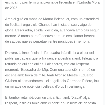
escrit amb pas ferm una pàgina de llegenda en l’Entrada Mora
de 2025.
Amb el guió en mans de Mauro Belenguer, com un estendard
de fidelitat i orgull, els Chanos han iniciat el seu viatge de
glòria. L’esquadra, sòlida i decidida, avançava amb pas segur,
mentre “A mons pares” sonava com un eco d’amor heretat,
de sagues que es perpetuen entre músiques i memòria.
Darrere, la innocència de l’esquadra infantil obria el cor del
poble, just abans que la filà sencera desfilara amb l’elegància
rotunda de qui sap qui és. I aleshores, esclatà l’esperat
moment: l’Esquadra del Mig. Com una aparició, irrompé en
escena amb força de mite. Amb Alfonso Mestre i Eduardo
Gilabert al comandament i el segell dels Germans Piñero, fou
un miratge de potència i bellesa, d’orgull i pertinença.
El tambor retumbà com un crit antic, i amb “Xabat” alçant
l’esperit, la filà es fonia amb el poble en un últim alè de festa.