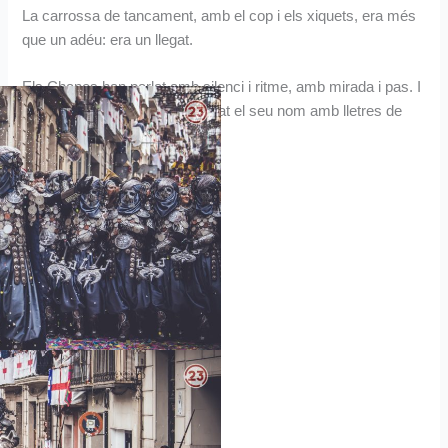
La carrossa de tancament, amb el cop i els xiquets, era més
que un adéu: era un llegat.
Els Chanos han parlat amb silenci i ritme, amb mirada i pas. I
així, en aquest 2025, han gravat el seu nom amb lletres de
bronze al cor viu de la Festa.