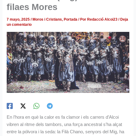
filaes Mores
7 mayo, 2025
/
Moros i Cristians
,
Portada
/ Por
Redacció Alcoi23
/
Deja
un comentario
En l’hora en què la calor es fa clamor i els carrers d’Alcoi
vibren al ritme dels tambors, una força ancestral s’ha alçat
entre la pólvora i la seda: la Filà Chano, senyors del Mig, ha